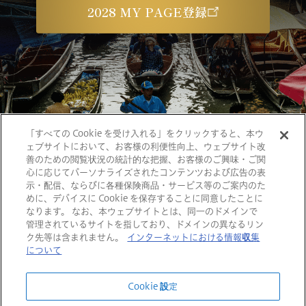
2028 MY PAGE登録
「すべての Cookie を受け入れる」をクリックすると、本ウ
ェブサイトにおいて、お客様の利便性向上、ウェブサイト改
善のための閲覧状況の統計的な把握、お客様のご興味・ご関
心に応じてパーソナライズされたコンテンツおよび広告の表
示・配信、ならびに各種保険商品・サービス等のご案内のた
めに、デバイスに Cookie を保存することに同意したことに
なります。 なお、本ウェブサイトとは、同一のドメインで
ご利用にあたって
プライバシーポリシー
管理されているサイトを指しており、ドメインの異なるリン
ク先等は含まれません。
インターネットにおける情報収集
ディスクロージャー方針
サイトマップ
について
Cookie 設定